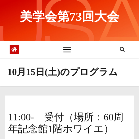
コ
ン
美学会第73回大会
テ
ン
ツ
へ
ス
キ
ッ
10月15日(土)のプログラム
プ
11:00- 受付（場所：60周
年記念館1階ホワイエ）