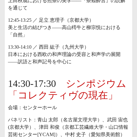
上田秋成における煎茶の美学——『茶瘕酔言』の読解
を通じて
12:45-13:25 ／ 足立 恵理子（京都大学）
美と生活の結びつき——高山樗牛と柳宗悦における
「自然」
13:30-14:10 ／ 西田 紘子（九州大学）
日本における西欧の和声理論の受容と和声学の展開
——訳語と和声記号を中心に
14:30-17:30
シンポジウム
「コレクティヴの現在」
会場：センターホール
パネリスト：青山 太郎（名古屋文理大学）、武田 宙也
(京都大学）、津田 和俊（京都工芸繊維大学・山口情報
芸術センター[YCAM]）、中村 史子（愛知県美術館）